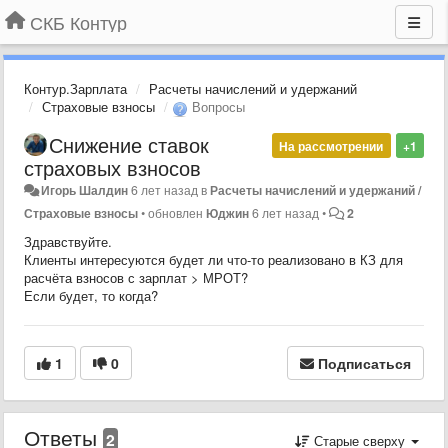
СКБ Контур
Контур.Зарплата
Расчеты начислений и удержаний
Страховые взносы
Вопросы
Снижение ставок
На рассмотрении
+1
страховых взносов
Игорь Шалдин
6 лет назад
в
Расчеты начислений и удержаний /
Страховые взносы
•
обновлен
Юджин
6 лет назад
•
2
Здравствуйте.
Клиенты интересуются будет ли что-то реализовано в КЗ для
расчёта взносов с зарплат > МРОТ?
Если будет, то когда?
1
0
Подписаться
Ответы
2
Старые сверху