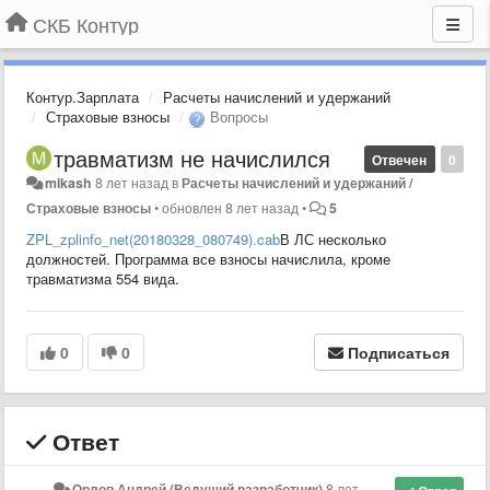
СКБ Контур
Контур.Зарплата
Расчеты начислений и удержаний
Страховые взносы
Вопросы
травматизм не начислился
Отвечен
0
mikash
8 лет назад
в
Расчеты начислений и удержаний /
Страховые взносы
•
обновлен
8 лет назад
•
5
ZPL_zplinfo_net(20180328_080749).cab
В ЛС несколько
должностей. Программа все взносы начислила, кроме
травматизма 554 вида.
0
0
Подписаться
Ответ
Орлов Андрей (Ведущий разработчик)
8 лет