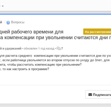
й
ий
Вопросы
дней рабочего времени для
На рассмотрении
та компенсации при увольнении считаются дни 
й и удержаний
•
обновлен
1 год назад
•
7
для расчета среднего компенсации при увольнении считаются дни по ух
, если работница увольняется во втором отпуске по уходу до 3лет, для
крета, чтобы рассчитать компенсацию при увольнении?
, то как настроить в программе?
Подписат