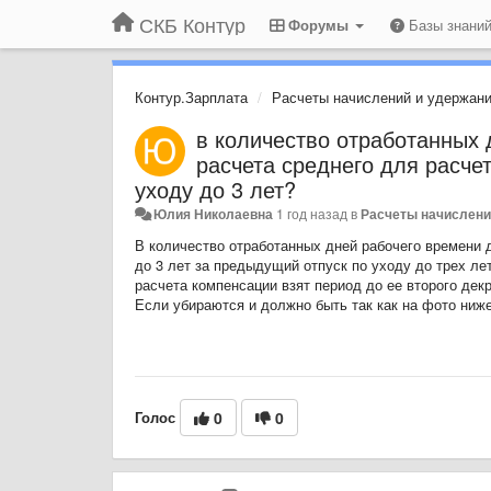
СКБ Контур
Форумы
Базы знани
Контур.Зарплата
Расчеты начислений и удержан
в количество отработанных 
расчета среднего для расче
уходу до 3 лет?
Юлия Николаевна
1 год назад
в
Расчеты начислени
В количество отработанных дней рабочего времени 
до 3 лет за предыдущий отпуск по уходу до трех лет
расчета компенсации взят период до ее второго де
Если убираются и должно быть так как на фото ниже
Голос
0
0