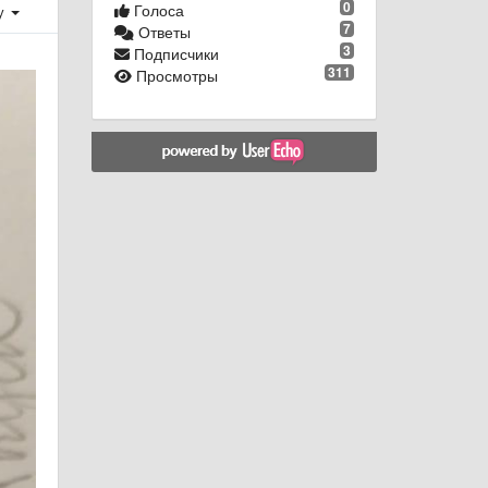
0
Голоса
у
7
Ответы
3
Подписчики
311
Просмотры