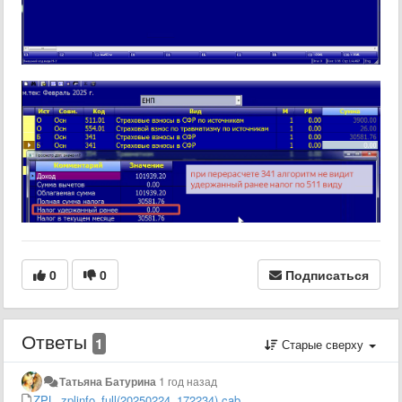
0
0
Подписаться
Ответы
1
Старые сверху
Татьяна Батурина
1 год назад
ZPL_zplinfo_full(20250224_172234).cab