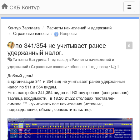
СКБ Контур
Контур.Зарплата
Расчеты начислений и удержаний
Страховые взносы
Вопросы
по 341/354 не учитывает ранее
0
удержанный налог.
Татьяна Батурина
1 год назад
в
Расчеты начислений и
удержаний / Страховые взносы
•
обновлен
1 год назад
•
1
Добрый день!
в организации 341 и 354 вид не учитывает ранее удержанный
налог по 511 и 554 видам.
Есть настройка 341,354 видов в ТВХ:внутренняя (специальная)
таблица входимости, в 18,20,21,22 столбцах поставлен
символ "*" - учитывать все начисления (источник,
подразделение, объект, совместительство).