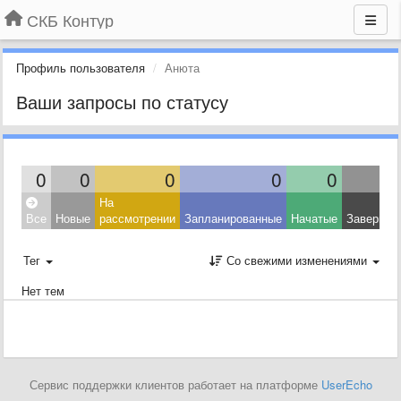
СКБ Контур
Профиль пользователя
Анюта
Ваши запросы по статусу
0
0
0
0
0
На
Все
Новые
рассмотрении
Запланированные
Начатые
Завершен
Тег
Со свежими изменениями
Нет тем
Сервис поддержки клиентов работает на платформе
UserEcho