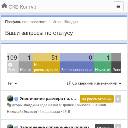
СКБ Контур
Профиль пользователя
Игорь Шалдин
Ваши запросы по статусу
109
1
51
0
1
На
Все
Новые
рассмотрении
Запланированные
Начатые
Заверше
Тег
Со свежими изменениями
Увеличение размера полей "Код подразделения" и "Табельный номер"
На рассмотрении
0
Игорь Шалдин
4 года назад
в
Прочее
•
обновлен
Гашков
Николай (Эксперт)
4 года назад
•
5
Заполнение справочника подразделений
Отвечен
0