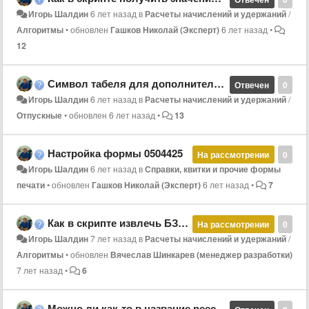
Игорь Шалдин
6 лет назад
в
Расчеты начислений и удержаний
/
Алгоритмы
•
обновлен
Гашков Николай (Эксперт)
6 лет назад
•
12
Символ табеля для дополнительного отпуска
Отвечен
0
Игорь Шалдин
6 лет назад
в
Расчеты начислений и удержаний
/
Отпускные
•
обновлен
6 лет назад
•
13
Настройка формы 0504425
На рассмотрении
0
Игорь Шалдин
6 лет назад
в
Справки, квитки и прочие формы
печати
•
обновлен
Гашков Николай (Эксперт)
6 лет назад
•
7
Как в скрипте извлечь БЗ строки
На рассмотрении
0
Игорь Шалдин
7 лет назад
в
Расчеты начислений и удержаний
/
Алгоритмы
•
обновлен
Вячеслав Шинкарев (менеджер разработки)
7 лет назад
•
6
Можно ли как-то в название реестра добавить данные из этого реестра?