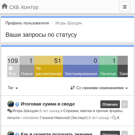
СКБ Контур
Профиль пользователя
Игорь Шалдин
Ваши запросы по статусу
109
1
51
0
1
На
Все
Новые
рассмотрении
Запланированные
Начатые
Заверше
Тег
Со свежими изменениями
Итоговая сумма в своде
Отвечен
0
Игорь Шалдин
6 лет назад
в
Справки, квитки и прочие формы
печати
•
обновлен
Гашков Николай (Эксперт)
6 лет назад
•
6
Как в скрипте получить значение заголовка столбца из сетки
Отвечен
0