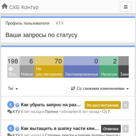
СКБ Контур
Профиль пользователя
KTV
Ваши запросы по статусу
198
6
70
0
2
На
Все
Новые
рассмотрении
Запланированные
Начатые
Заверше
Тег
Со свежими изменениями
Как убрать запрос на разноску в кассовой ведомости?
На рассмотрении
0
KTV
8 лет назад
в
Прочее
•
обновлен
8 лет назад
•
7
Как вытащить в шапку части квитка РВ по виду?
Отвечен
0
KTV
8 лет назад
в
Справки, квитки и прочие формы печати
•