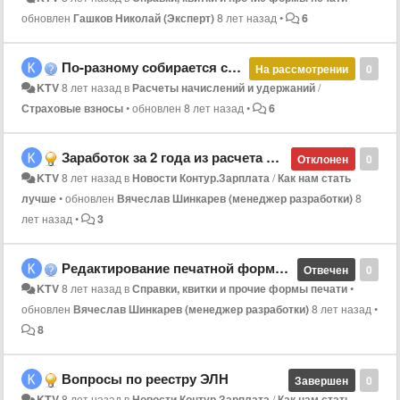
обновлен
Гашков Николай (Эксперт)
8 лет назад
•
6
По-разному собирается сумма несчастного случая в разных сводах
На рассмотрении
0
KTV
8 лет назад
в
Расчеты начислений и удержаний
/
Страховые взносы
•
обновлен
8 лет назад
•
6
Заработок за 2 года из расчета МРОТ в заполненном ЭЛН
Отклонен
0
KTV
8 лет назад
в
Новости Контур.Зарплата
/
Как нам стать
лучше
•
обновлен
Вячеслав Шинкарев (менеджер разработки)
8
лет назад
•
3
Редактирование печатной формы справки о среднем заработке при расчете БЛ
Отвечен
0
KTV
8 лет назад
в
Справки, квитки и прочие формы печати
•
обновлен
Вячеслав Шинкарев (менеджер разработки)
8 лет назад
•
8
Вопросы по реестру ЭЛН
Завершен
0
KTV
8 лет назад
в
Новости Контур.Зарплата
/
Как нам стать